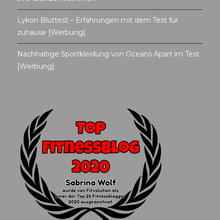
Lykon Bluttest – Erfahrungen mit dem Test für
zuhause [Werbung]
Nachhaltige Sportkleidung von Oceans Apart im Test
[Werbung]