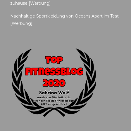
zuhause [Werbung]
Nachhaltige Sportkleidung von Oceans Apart im Test
[Werbung]