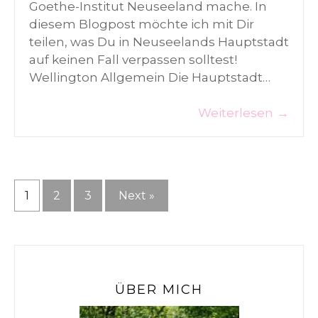
Goethe-Institut Neuseeland mache. In
diesem Blogpost möchte ich mit Dir
teilen, was Du in Neuseelands Hauptstadt
auf keinen Fall verpassen solltest!
Wellington Allgemein Die Hauptstadt…
Weiterlesen
→
Beitragsnavigation
1
2
3
Next »
ÜBER MICH