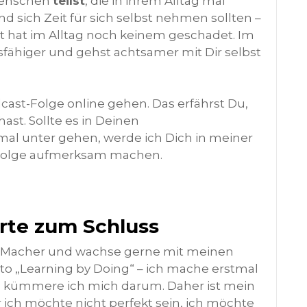
Menschen
teilst
, die in ihrem Alltag mal
d sich Zeit für sich selbst nehmen sollten –
hat im Alltag noch keinem geschadet. Im
sfähiger und gehst achtsamer mit Dir selbst
cast-Folge online gehen. Das erfährst Du,
st. Sollte es in Deinen
l unter gehen, werde ich Dich in meiner
 Folge aufmerksam machen.
rte zum Schluss
 ein Macher und wachse gerne mit meinen
to „Learning by Doing“ – ich mache erstmal
kümmere ich mich darum. Daher ist mein
r ich möchte nicht perfekt sein, ich möchte