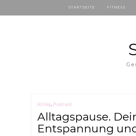
STARTSEITE
FITNESS
Ge
Beitragsnavigation
,
Alltag
Podcast
Alltagspause. Dei
Entspannung und