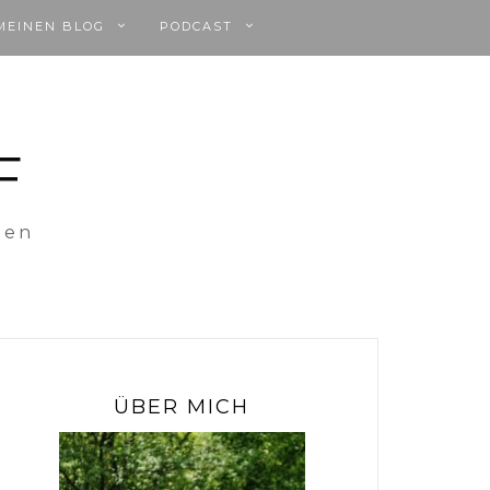
MEINEN BLOG
PODCAST
F
uen
ÜBER MICH